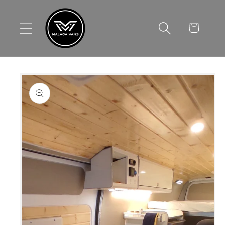
Ir
directamente
al contenido
Carrito
Ir
directamente
a la
información
del producto