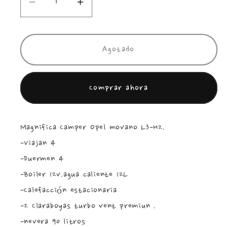
Reducir
Aumentar
cantidad
cantidad
para
para
Opel
Opel
Agotado
Movano
Movano
L3-
L3-
Comprar ahora
H2
H2
**VENDIDA**
**VENDIDA**
Magnifica Camper Opel movano L3-H2.
-Viajan 4
-Duermen 4
-Boiler 12v.agua caliente 12L
-Calefacción estacionaria
-2 Claraboyas turbo vent premiun .
-nevera 90 litros