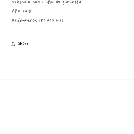
Vehículo con 1 año de garantía
Año 2018
Kilómetros 150.000 mil
Share
Recibe nuestras novedades
Correo electrónico
Facebook
Instagram
TikTok